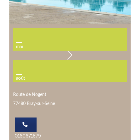
mai
août
Route de Nogent
77480 Bray-sur-Seine
0160671679