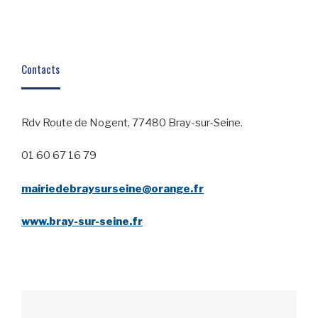
Contacts
Rdv Route de Nogent, 77480 Bray-sur-Seine.
01 60 67 16 79
mairiedebraysurseine@orange.fr
www.bray-sur-seine.fr