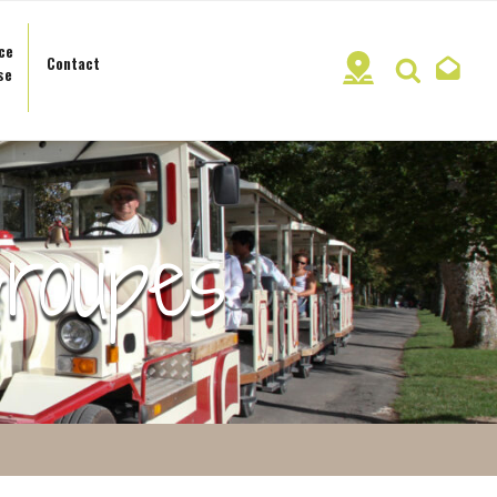
ce
Contact
Recherc
se
roupes