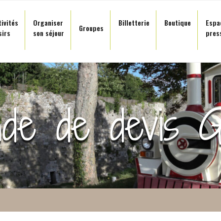
tivités
Organiser
Billetterie
Boutique
Espa
Groupes
sirs
son séjour
pres
de de devis G