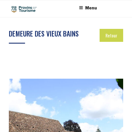
Aller
Panneau de gestion des cookies
Menu
au
contenu
principal
DEMEURE DES VIEUX BAINS
Retour