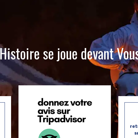
’Histoire se joue devant Vous
ret
s