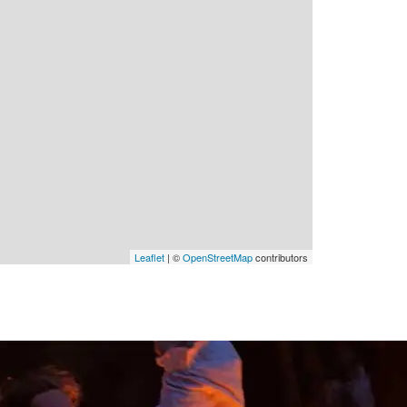
Leaflet
| ©
OpenStreetMap
contributors