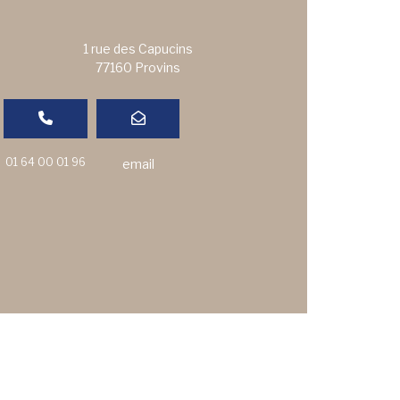
1 rue des Capucins
77160 Provins
01 64 00 01 96
email