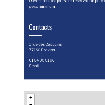
Ouvert tous les jours sur réservation pour
pers. minimum.
Contacts
1 rue des Capucins
77160 Provins
01 64 00 01 96
Email
+
−