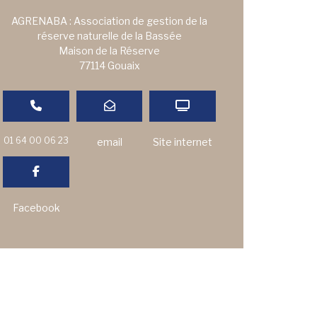
AGRENABA : Association de gestion de la
réserve naturelle de la Bassée
Maison de la Réserve
77114 Gouaix
01 64 00 06 23
email
Site internet
Facebook