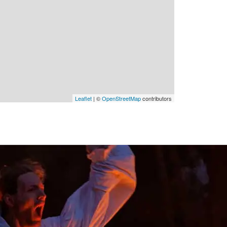
Leaflet
| ©
OpenStreetMap
contributors