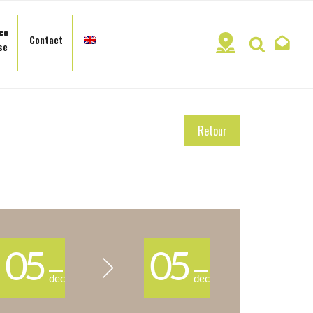
ce
Contact
Recherc
se
Retour
05
05
dec
dec