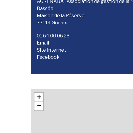
AGRENABA : Association de gestion de la r
Bassée
Maison de la Réserve
77114 Gouaix
01 64 00 06 23
Email
Site internet
Facebook
+
−