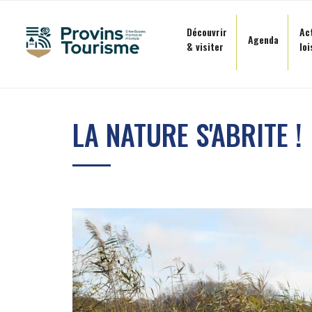
Panneau de gestion des cookies
Découvrir
Ac
Agenda
& visiter
loi
Aller
au
LA NATURE S'ABRITE !
contenu
principal