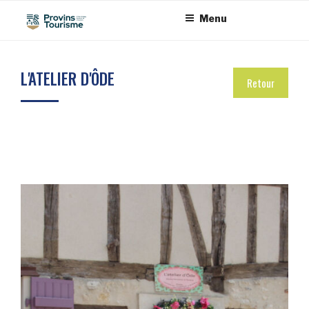
Aller
Panneau de gestion des cookies
Menu
au
contenu
principal
L'ATELIER D'ÔDE
Retour