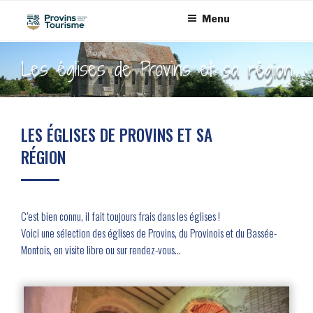
Aller
Panneau de gestion des cookies
Menu
au
contenu
principal
Les églises de Provins et sa région
LES ÉGLISES DE PROVINS ET SA
RÉGION
C’est bien connu, il fait toujours frais dans les églises !
Voici une sélection des églises de Provins, du Provinois et du Bassée-
Montois, en visite libre ou sur rendez-vous…