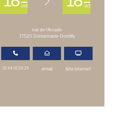
18
18
oct
oct
rue de l'Arcade
77520 Donnemarie-Dontilly
01 64 01 59 29
email
Site internet