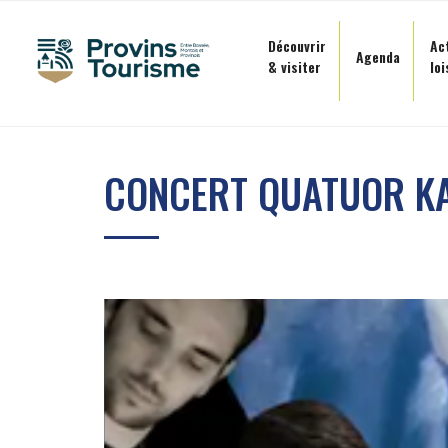
Panneau de gestion des cookies
Découvrir
Ac
Agenda
& visiter
loi
Aller
au
CONCERT QUATUOR K
contenu
principal