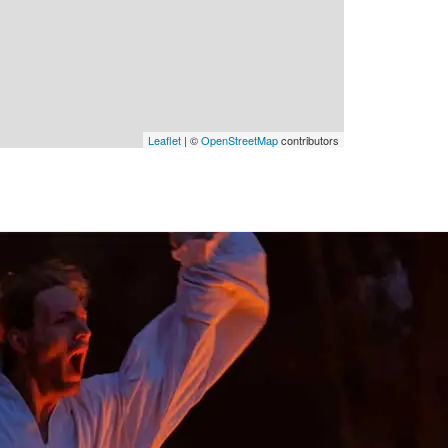
Leaflet
| ©
OpenStreetMap
contributors