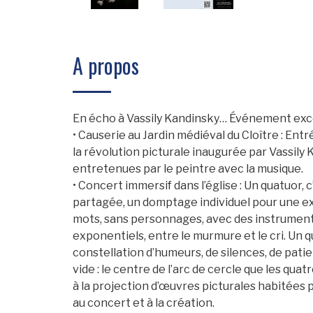
A propos
En écho à Vassily Kandinsky… Événement ex
• Causerie au Jardin médiéval du Cloître : Ent
la révolution picturale inaugurée par Vassily
entretenues par le peintre avec la musique.
• Concert immersif dans l’église : Un quatuor, 
partagée, un domptage individuel pour une exp
mots, sans personnages, avec des instruments
exponentiels, entre le murmure et le cri. Un q
constellation d’humeurs, de silences, de patien
vide : le centre de l’arc de cercle que les q
à la projection d’œuvres picturales habitées 
au concert et à la création.