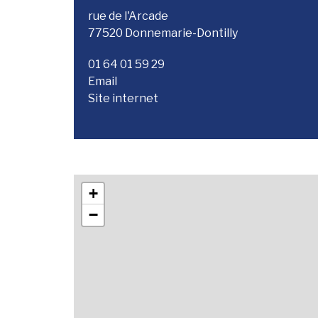
rue de l'Arcade
77520 Donnemarie-Dontilly
01 64 01 59 29
Email
Site internet
+
−