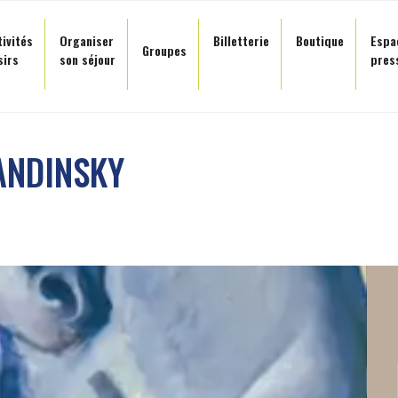
tivités
Organiser
Billetterie
Boutique
Espa
Groupes
sirs
son séjour
pres
ANDINSKY