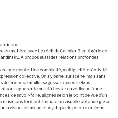
ceptionnel
rée en matière avec Le récit du Cavalier Bleu, égérie de
 Kandinsky...A propos aussi des relations profondes
c’est une meute. Une complicité, multiplicité, créativité
ression collective. On s’y parle, sur scène, mais sans
 de la même famille : sagesse croisées, élans
uatuor s’apparente aussi à l’instar du zodiaque à une
ces, de savoir-faire, alignés selon le point de vue d’un
uatre musiciens forment. Immersion visuelle obtenue grâce
par la vision cosmique et mystique du peintre en écho