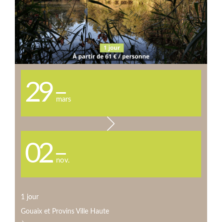
29
mars
02
nov.
1 jour
Gouaix et Provins Ville Haute