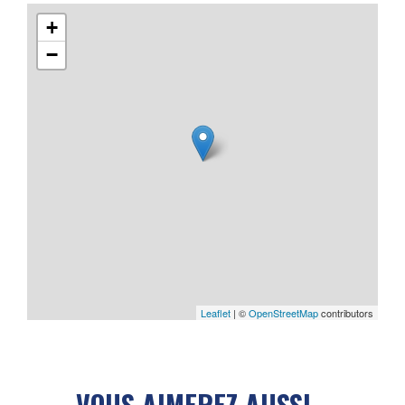
+
−
Leaflet
| ©
OpenStreetMap
contributors
VOUS AIMEREZ AUSSI...